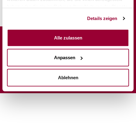
Service
haben oder die sie im Rahmen Ihrer Nutzung der Dienste
für
gesammelt haben.
Mieter
Details zeigen
Auwiesen Immobilien AG
Alle zulassen
Klosterstrasse 17
8406
Winterthur
Schweiz
Anpassen
Tel.
+41 52 260 33 00
info@auwiesen.ch
Datenschutz
|
Impressum
|
Ablehnen