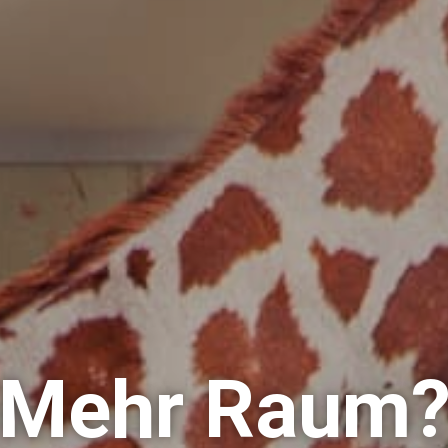
Wiesendange
Neubau Wohnüberbauung mit 68 Wohnungen
weitere Referenzen anzeigen