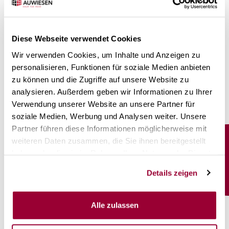
Diese Webseite verwendet Cookies
Wir verwenden Cookies, um Inhalte und Anzeigen zu
personalisieren, Funktionen für soziale Medien anbieten
zu können und die Zugriffe auf unsere Website zu
analysieren. Außerdem geben wir Informationen zu Ihrer
Verwendung unserer Website an unsere Partner für
soziale Medien, Werbung und Analysen weiter. Unsere
Partner führen diese Informationen möglicherweise mit
Die 16 sanierungsbedürftigen Reiheneinfamilienhäuser von 1947
weiteren Daten zusammen, die Sie ihnen bereitgestellt
an der Hündlerstrasse wurden durch vier moderne Neubauten
Service
mit gesamthaft 32 Wohnungen ersetzt.
haben oder die sie im Rahmen Ihrer Nutzung der Dienste
für
gesammelt haben.
Damit wurde die Anzahl der Wohnungen auf dem vorhandenen
Mieter
Details zeigen
Grundstück verdoppelt und das volle Grundstückspotential
genutzt.
Bei der Umsetzung der Gebäude wurde auf eine nachhaltige
Alle zulassen
Bauweise geachtet.
Die Häuser wurden mit einer hinterlüfteten Holzfassade