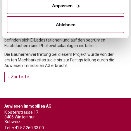
ausgeführt. Die Umgebungsgestaltung weisst eine hohe
Anpassen
Biodiversität auf durch Blumenwiesen, Stein- und Totholzhaufen
für Insekten und eine grosszügige Bepflanzung mit
einheimischen Sträuchern und Bäumen.
Ablehnen
Die Wärmeerzeugung erfolgt mit Erdsonden-Wärmepumpen mit
Freecoolingfunktion im Sommer. In den neuen Tiefgaragen
befinden sich E-Ladestationen und auf den begrünten
Flachdächern sind Photovoltaikanlagen installiert.
Die Bauherrenvertretung bei diesem Projekt wurde von der
ersten Machbarkeitsstudie bis zur Fertigstellung durch die
Auwiesen Immobilien AG erbracht.
‹ Zur Liste
Auwiesen Immobilien AG
Klosterstrasse 17
8406
Winterthur
Schweiz
Tel.
+41 52 260 33 00