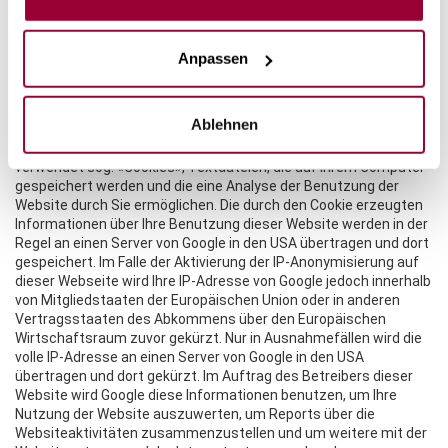
Sollten einzelne Regelungen oder Formulierungen dieses
Haftungsausschlusses unwirksam sein oder werden, bleiben die
übrigen Regelungen in ihrem Inhalt und ihrer Gültigkeit hiervon
Anpassen
unberührt.
Google Analytics
Ablehnen
Diese Website benutzt Google Analytics, einen
Webanalysedienst der Google Inc. («Google»). Google Analytics
verwendet sog. «Cookies», Textdateien, die auf Ihrem Computer
gespeichert werden und die eine Analyse der Benutzung der
Website durch Sie ermöglichen. Die durch den Cookie erzeugten
Informationen über Ihre Benutzung dieser Website werden in der
Regel an einen Server von Google in den USA übertragen und dort
gespeichert. Im Falle der Aktivierung der IP-Anonymisierung auf
dieser Webseite wird Ihre IP-Adresse von Google jedoch innerhalb
von Mitgliedstaaten der Europäischen Union oder in anderen
Vertragsstaaten des Abkommens über den Europäischen
Wirtschaftsraum zuvor gekürzt. Nur in Ausnahmefällen wird die
volle IP-Adresse an einen Server von Google in den USA
übertragen und dort gekürzt. Im Auftrag des Betreibers dieser
Website wird Google diese Informationen benutzen, um Ihre
Nutzung der Website auszuwerten, um Reports über die
Websiteaktivitäten zusammenzustellen und um weitere mit der